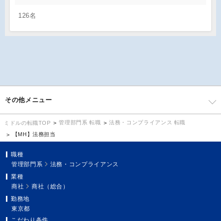
126名
その他メニュー
管理部門系 転職
法務・コンプライアンス 転職
ミドルの転職TOP
【MH】法務担当
職種
管理部門系
法務・コンプライアンス
業種
商社
商社（総合）
勤務地
東京都
こだわり条件