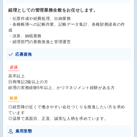
経理としての管理業務全般をお任せします。
・伝票作成や経費処理、出納業務
・各種帳簿への記帳作業、記帳データ集計、各種財務諸表の作
成
・決算、納税業務
・経理部門の業務推進と管理運営
応募資格
必須
高卒以上
日商簿記2級以上の方
経理の実務経験5年以上、かつマネジメント経験がある方
歓迎
◎経営陣の近くで働きやすい会社づくりを推進したい方を求め
ています
◎温厚で真面目、正直、誠実な人柄を求めています。
雇用形態