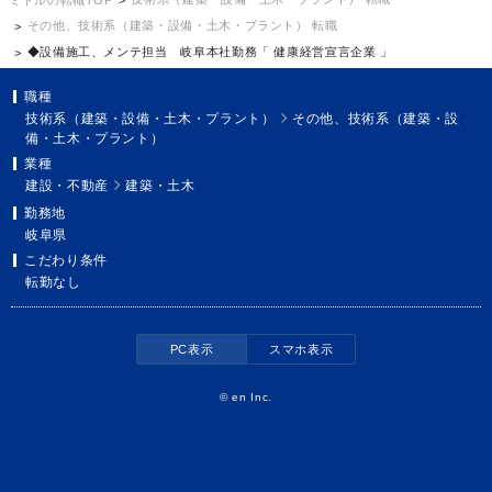
その他、技術系（建築・設備・土木・プラント） 転職
◆設備施工、メンテ担当 岐阜本社勤務「 健康経営宣言企業 」
職種
技術系（建築・設備・土木・プラント）
その他、技術系（建築・設
備・土木・プラント）
業種
建設・不動産
建築・土木
勤務地
岐阜県
こだわり条件
転勤なし
PC表示
スマホ表示
©
en Inc.