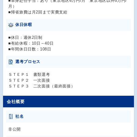
■単身赴任手当：あり（東京地区6万円/月 東京地区以外5万円/
月）
■帰省旅費は月2回まで実費支給
休日休暇
■休日：週休2日制
■有給休暇：10日～40日
■年間休日日数：108日
選考プロセス
ＳＴＥＰ１ 書類選考
ＳＴＥＰ２ 一次面接
ＳＴＥＰ３ 二次面接（最終面接）
会社概要
社名
非公開