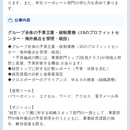
ります。また、本社コーポレート部門の求心力を高めて参りま
す。
仕事内容
グループ全体の予算立案・統制業務（15のプロフィットセ
ンター・海外拠点を管理・統括）
◆グループ全体の予算立案・統制業務（15のプロフィットセン
ター・海外拠点を管理・統括）
＊予算編成の際には、事業部門トップ(役員クラス)や現地人幹
部と直接、予算折衝する機会 があります）
◆経営トップに対する計数レポート（予算・決算を含む）
◆経営課題の分析と改善案策定
◆クロスボーダーのアライアンス、Ｍ＆Ａの推進（組織調整）
【使用ツール】
パワーポイント、エクセル、ワード、アクセス、電子メール等
【ポジション】
"経営トップ層に対する戦略スタッフ部門の一員として、事業部
門や海外拠点の予算管理を行うとともに、重要経営課題の抽
出、解決促進を図る。