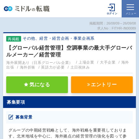
掲載期間：26/08/09～26/09/08
求人No：FITHR-/fit00089
その他、経営・経営企画・事業企画系
再掲載
【グローバル経営管理】空調事業の最大手グローバ
ルメーカー／経営管理
海外展開あり（日系グローバル企業）
上場企業
大手企業
海外
出張
海外折衝
英語力が必要
土日祝休み
気になる
エントリー
募集要項
募集背景
グループの中期経営戦略として、海外戦略を重要視しておりま
す。北米地域を中心に、海外拠点の経営管理の強化を図って参