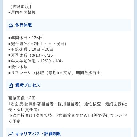
【喫煙環境】
■屋内全面禁煙
休日休暇
■年間休日：125日
■完全週休2日制(土・日・祝日)
■有給休暇：10日～20日
■夏季休暇（8/13～8/15）
■年末年始休暇（12/29～1/4）
■慶弔休暇
■リフレッシュ休暇（毎期5日支給、期間選択自由）
選考プロセス
面接回数：2回
1次面接(配属部署担当者・採用担当者)→適性検査・最終面接(社
長・採用責任者)
※適性検査は1次面接後、2次面接までにWEB等で受けていただ
く予定
キャリアパス・評価制度