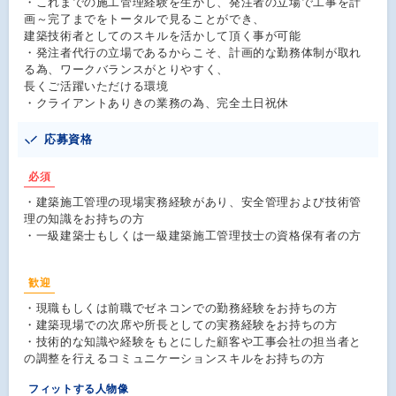
・これまでの施工管理経験を生かし、発注者の立場で工事を計
画～完了までをトータルで見ることができ、
建築技術者としてのスキルを活かして頂く事が可能
・発注者代行の立場であるからこそ、計画的な勤務体制が取れ
る為、ワークバランスがとりやすく、
長くご活躍いただける環境
・クライアントありきの業務の為、完全土日祝休
応募資格
必須
・建築施工管理の現場実務経験があり、安全管理および技術管
理の知識をお持ちの方
・一級建築士もしくは一級建築施工管理技士の資格保有者の方
歓迎
・現職もしくは前職でゼネコンでの勤務経験をお持ちの方
・建築現場での次席や所長としての実務経験をお持ちの方
・技術的な知識や経験をもとにした顧客や工事会社の担当者と
の調整を行えるコミュニケーションスキルをお持ちの方
フィットする人物像