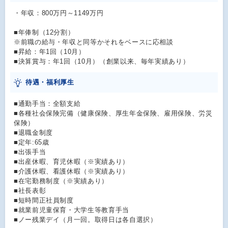
・年収：800万円～1149万円
■年俸制（12分割）
※前職の給与・年収と同等かそれをベースに応相談
■昇給：年1回（10月）
■決算賞与：年1回（10月）（創業以来、毎年実績あり）
待遇・福利厚生
■通勤手当：全額支給
■各種社会保険完備（健康保険、厚生年金保険、雇用保険、労災
保険）
■退職金制度
■定年:65歳
■出張手当
■出産休暇、育児休暇（※実績あり）
■介護休暇、看護休暇（※実績あり）
■在宅勤務制度（※実績あり）
■社長表彰
■短時間正社員制度
■就業前児童保育・大学生等教育手当
■ノー残業デイ（月一回。取得日は各自選択）