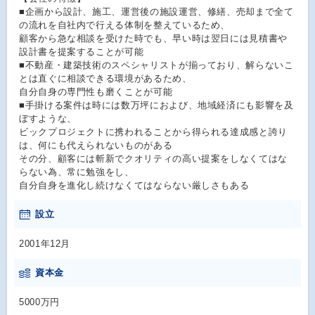
■企画から設計、施工、運営後の施設運営、修繕、売却まで全て
の流れを自社内で行える体制を整えているため、
顧客から急な相談を受けた時でも、早い時は翌日には見積書や
設計書を提案することが可能
■不動産・建築技術のスペシャリストが揃っており、解らないこ
とは直ぐに相談できる環境があるため、
自分自身の専門性も磨くことが可能
■手掛ける案件は時には数万坪におよび、地域経済にも影響を及
ぼすような、
ビックプロジェクトに携われることから得られる達成感と誇り
は、何にも代えられないものがある
その分、顧客には斬新でクオリティの高い提案をしなくてはな
らない為、常に勉強をし、
自分自身を進化し続けなくてはならない厳しさもある
設立
2001年12月
資本金
5000万円