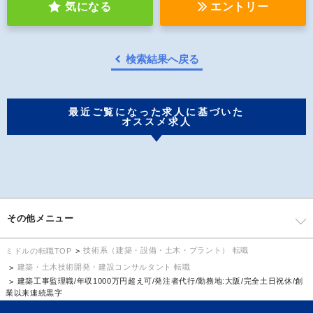
気になる
エントリー
検索結果へ戻る
最近ご覧になった求人に基づいた
オススメ求人
その他メニュー
技術系（建築・設備・土木・プラント） 転職
ミドルの転職TOP
建築・土木技術開発・建設コンサルタント 転職
建築工事監理職/年収1000万円超え可/発注者代行/勤務地:大阪/完全土日祝休/創
業以来連続黒字