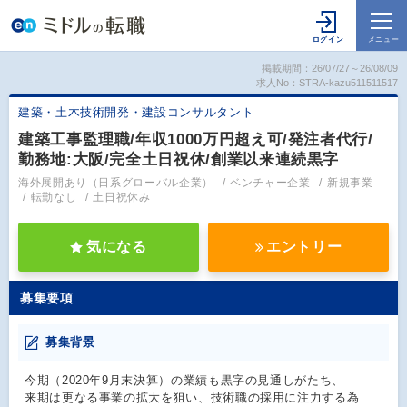
掲載期間：26/07/27～26/08/09
求人No：STRA-kazu511511517
建築・土木技術開発・建設コンサルタント
建築工事監理職/年収1000万円超え可/発注者代行/
勤務地:大阪/完全土日祝休/創業以来連続黒字
海外展開あり（日系グローバル企業）
ベンチャー企業
新規事業
転勤なし
土日祝休み
気になる
エントリー
募集要項
募集背景
今期（2020年9月末決算）の業績も黒字の見通しがたち、
来期は更なる事業の拡大を狙い、技術職の採用に注力する為