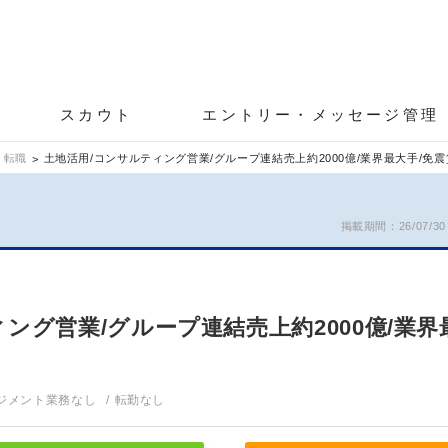
スカウト
エントリー・メッセージ管理
 転職
土地活用/コンサルティング営業/グループ連結売上約2000億/業界最大手/免震
掲載期間：26/07/30～
ング営業/グループ連結売上約2000億/業界
ジメント業務なし
転勤なし