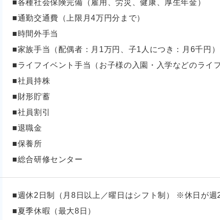
■各種社会保険完備（雇用、労災、健康、厚生年金）
■通勤交通費（上限月4万円分まで）
■時間外手当
■家族手当（配偶者：月1万円、子1人につき：月6千円）
■ライフイベント手当（お子様の入園・入学などのライ
■社員持株
■財形貯蓄
■社員割引
■退職金
■保養所
■総合研修センター
■週休2日制（月8日以上／曜日はシフト制） ※休日が週
■夏季休暇（最大8日）