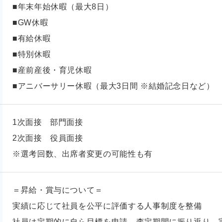
■年末年始休暇（最大8日）
■GW休暇
■有給休暇
■特別休暇
■産前産後・育児休暇
■アニバーサリー休暇（最大3日間 ※結婚記念日など）
1次面接 部門面接
2次面接 役員面接
※選考回数、出席者変更の可能性も有
＝昇給・賞与について＝
実績に応じて社員を公平に評価する人事制度を整備
社員は定期的に自ら目標を申請。査定期間に振り返り、