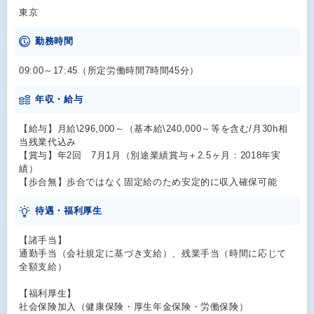
東京
勤務時間
09:00～17:45（所定労働時間7時間45分）
年収・給与
【給与】月給\296,000～（基本給\240,000～等を含む/月30h相
当残業代込み
【賞与】年2回 7月1月（別途業績賞与＋2.5ヶ月：2018年実
績）
【歩合無】歩合ではなく固定給のため安定的に収入確保可能
待遇・福利厚生
【諸手当】
通勤手当（会社規定に基づき支給）、残業手当（時間に応じて
全額支給）
【福利厚生】
社会保険加入（健康保険・厚生年金保険・労働保険）