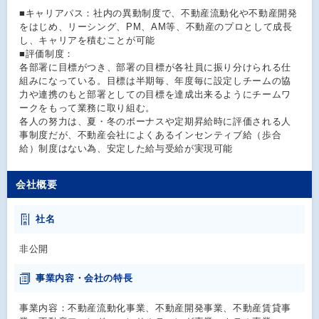
■キャリアパス：社内の異動制度で、不動産流動化や不動産開発
をはじめ、リーシング、PM、AM等、不動産のプロとして成長
し、キャリアを積むことが可能
■評価制度：
各部署に目標がつき、部署の目標が各社員に振り分けられる仕
組みになっている。目標は半期毎、年度毎に設定しチームの協
力や連携のもと部署としての目標を達成出来るようにチームワ
ークをもって業務に取り組む。
各人の努力は、夏・冬のボーナスや定期昇給時に評価される人
事制度だが、不動産会社によくあるインセンティブ給（歩合
給）制度はない為、安定した給与受給が実現可能
会社概要
社名
非公開
事業内容・会社の特長
事業内容：不動産流動化事業、不動産開発事業、不動産賃貸事