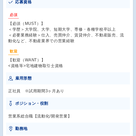
応募資格
必須
【必須（MUST）】
＜学歴＞大学院、大学、短期大学、専修・各種学校卒以上
＜必要業務経験＞仕入、売買仲介、賃貸仲介、不動産販売、流
動化など、不動産業界での営業経験
歓迎
【歓迎（WANT）】
<資格等>宅地建物取引士資格
雇用形態
正社員 ※試用期間3ヶ月あり
ポジション・役割
営業系総合職【流動化/開発営業】
勤務地