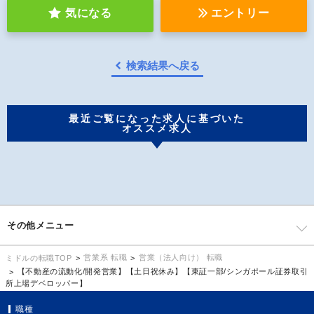
気になる
エントリー
検索結果へ戻る
最近ご覧になった求人に基づいた
オススメ求人
その他メニュー
営業系 転職
営業（法人向け） 転職
ミドルの転職TOP
【不動産の流動化/開発営業】【土日祝休み】【東証一部/シンガポール証券取引
所上場デベロッパー】
職種