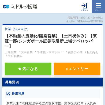
掲載期間：26/07/30～26/08/12
求人No：STRA-kazu511511549
営業（法人向け）
【不動産の流動化/開発営業】【土日祝休み】【東
証一部/シンガポール証券取引所上場デベロッパ
ー】
上場企業
大手企業
管理職・マネジャー
英語力不問
転勤なし
土日祝休み
気になる
エントリー
募集要項
募集背景
創業以来70期連続黒字経営の増収増益、業務拡大に伴う人員募