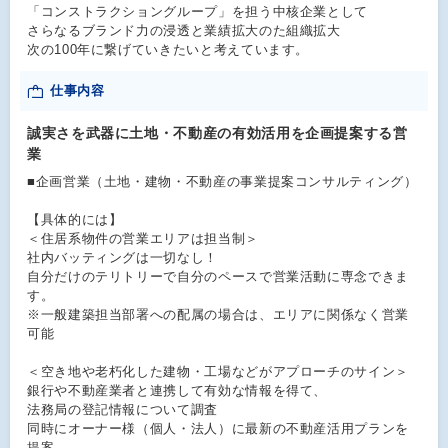
「コンストラクショングループ」を担う中核企業として
さらなるブランド力の浸透と業績拡大のた組織拡大
次の100年に繋げていきたいと考えています。
仕事内容
誠実さを武器に土地・不動産の有効活用を企画提案する営
業
■企画営業（土地・建物・不動産の事業提案コンサルティング）
【具体的には】
＜住居系物件の営業エリアは担当制＞
社内バッティングは一切なし！
自分だけのテリトリーで自分のペースで営業活動に専念できま
す。
※一般建築担当部署への配属の場合は、エリアに関係なく営業
可能
＜空き地や老朽化した建物・工場などがアプローチのサイン＞
銀行や不動産業者と連携して有効な情報を得て、
法務局の登記情報について調査
同時にオーナー様（個人・法人）に最新の不動産活用プランを
提案。