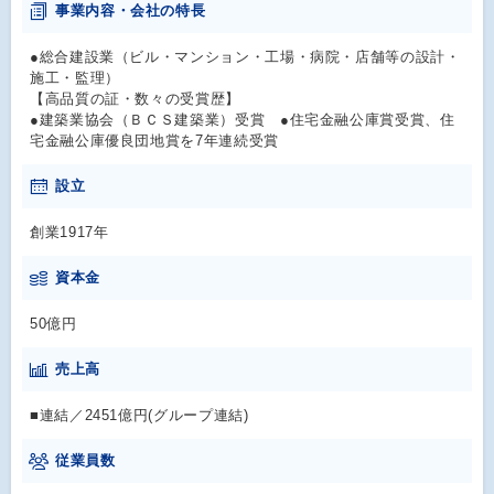
事業内容・会社の特長
●総合建設業（ビル・マンション・工場・病院・店舗等の設計・
施工・監理）
【高品質の証・数々の受賞歴】
●建築業協会（ＢＣＳ建築業）受賞 ●住宅金融公庫賞受賞、住
宅金融公庫優良団地賞を7年連続受賞
設立
創業1917年
資本金
50億円
売上高
■連結／2451億円(グループ連結)
従業員数