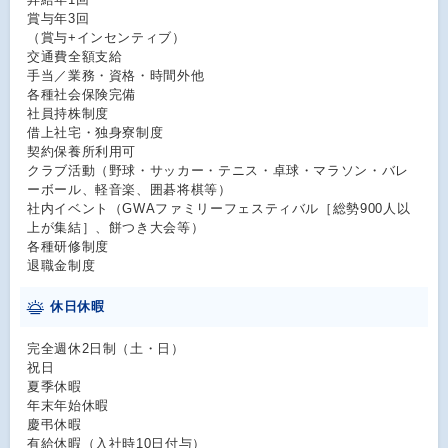
賞与年3回
（賞与+インセンティブ）
交通費全額支給
手当／業務・資格・時間外他
各種社会保険完備
社員持株制度
借上社宅・独身寮制度
契約保養所利用可
クラブ活動（野球・サッカー・テニス・卓球・マラソン・バレ
ーボール、軽音楽、囲碁将棋等）
社内イベント（GWAファミリーフェスティバル［総勢900人以
上が集結］、餅つき大会等）
各種研修制度
退職金制度
休日休暇
完全週休2日制（土・日）
祝日
夏季休暇
年末年始休暇
慶弔休暇
有給休暇（入社時10日付与）