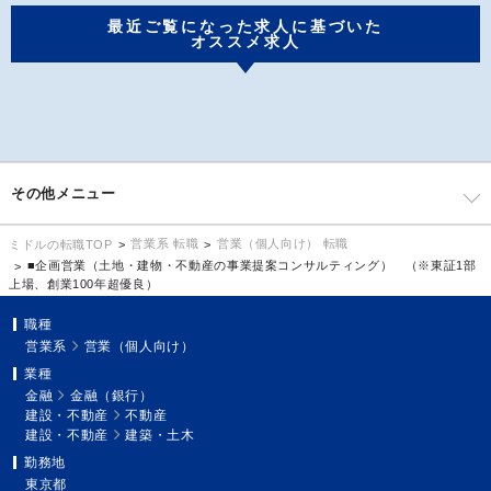
最近ご覧になった求人に基づいた
オススメ求人
その他メニュー
営業系 転職
営業（個人向け） 転職
ミドルの転職TOP
■企画営業（土地・建物・不動産の事業提案コンサルティング） （※東証1部
上場、創業100年超優良）
職種
営業系
営業（個人向け）
業種
金融
金融（銀行）
建設・不動産
不動産
建設・不動産
建築・土木
勤務地
東京都