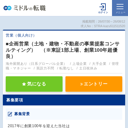
掲載期間：26/07/30～26/08/12
求人No：STRA-kazu511511520
営業（個人向け）
■企画営業（土地・建物・不動産の事業提案コンサ
ルティング） （※東証1部上場、創業100年超優
良）
海外展開あり（日系グローバル企業）
上場企業
大手企業
管理
職・マネジャー
英語力不問
転勤なし
土日祝休み
気になる
エントリー
募集要項
募集背景
2017年に創業100年を迎えた当社は