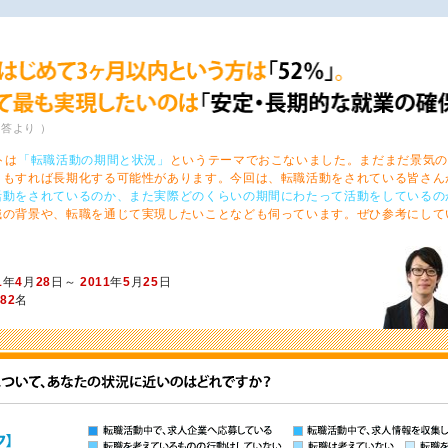
回答より ）
トは
「転職活動の期間と状況」
というテーマでおこないました。まだまだ景気の
ともすれば長期化する可能性があります。今回は、転職活動をされている皆さん
活動をされているのか、また実際どのくらいの期間にわたって活動をしているの
職の背景や、転職を通じて実現したいことなども伺っています。ぜひ参考にして
1
年
4
月
28
日～
2011
年
5
月
25
日
182
名