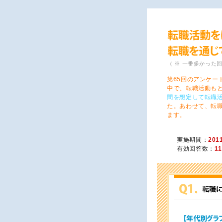
（ ※ 一番多かった
第65回のアンケー
中で、転職活動も
間を想定して転職
た。あわせて、転
ます。
実施期間：
201
有効回答数：
1