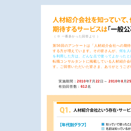
（ ※ 一番多かった回答より ）
第56回のアンケートは「人材紹介会社への期
する方が増えています。その皆さんが、
何を人
を利用した方は、どんな点で使ってよかったと
転職コンサルタントに掲載している人材紹介会
す。ご回答いただいた皆さま、ありがとうござ
実施期間：
2010
年
7
月
22
日～
2010
年
8
月
2
有効回答数：
612
名