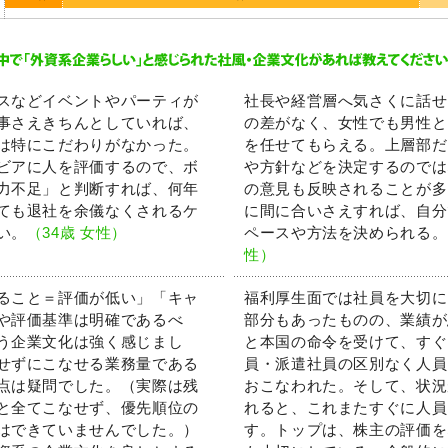
スなどイベントやパーティが
社長や経営層へ気さくに話せ
事さえきちんとしていれば、
の差がなく、女性でも男性と
は特にこだわりがなかった。
を任せてもらえる。上層部だ
ビアに人を評価するので、ボ
や方針などを決定するのでは
力不足」と判断すれば、何年
の意見も反映されることが多
ても退社を余儀なくされるケ
に間に合いさえすれば、自分
い。
（34歳 女性）
ペースや方法を決められる。
性）
ること＝評価が低い」「キャ
福利厚生面では社員を大切に
や評価基準は明確であるべ
部分もあったものの、業績が
う企業文化は強く感じまし
と本国の命令を受けて、すぐ
せずにこなせる業務量である
員・派遣社員の区別なく人員
点は疑問でした。（実際は残
おこなわれた。そして、状況
と全てこなせず、優先順位の
れると、これまたすぐに人員
はできていませんでした。）
す。トップは、株主の評価を