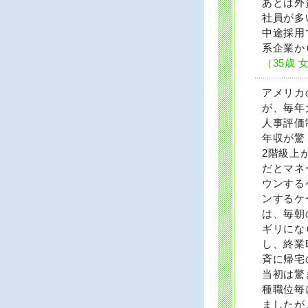
あとは外
社員が多
中途採用
系企業か
（35歳 
アメリカ
が、毎年
人事評価
年収が驚
2階級上
だとマネ
ウンする
ンするケ
は、毎朝
ギリにな
し、終業
斉に帰宅
当初は驚
種職位毎
ましたが