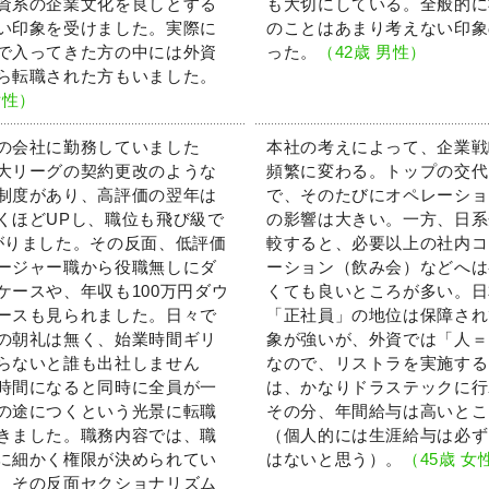
資系の企業文化を良しとする
も大切にしている。全般的に
い印象を受けました。実際に
のことはあまり考えない印象
で入ってきた方の中には外資
った。
（42歳 男性）
ら転職された方もいました。
女性）
の会社に勤務していました
本社の考えによって、企業戦
大リーグの契約更改のような
頻繁に変わる。トップの交代
制度があり、高評価の翌年は
で、そのたびにオペレーショ
くほどUPし、職位も飛び級で
の影響は大きい。一方、日系
がりました。その反面、低評価
較すると、必要以上の社内コ
ージャー職から役職無しにダ
ーション（飲み会）などへは
ケースや、年収も100万円ダウ
くても良いところが多い。日
ースも見られました。日々で
「正社員」の地位は保障され
の朝礼は無く、始業時間ギリ
象が強いが、外資では「人＝
らないと誰も出社しません
なので、リストラを実施する
時間になると同時に全員が一
は、かなりドラステックに行
の途につくという光景に転職
その分、年間給与は高いとこ
きました。職務内容では、職
（個人的には生涯給与は必ず
に細かく権限が決められてい
はないと思う）。
（45歳 女
、その反面セクショナリズム