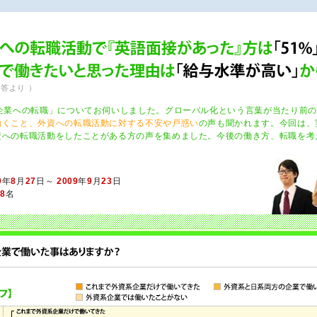
回答より ）
系企業への転職」についてお伺いしました。グローバル化という言葉が当たり前
働くこと、外資への転職活動に対する不安や戸惑い
の声も聞かれます。今回は、
資への転職活動をしたことがある方の声を集めました。今後の働き方、転職を考
9
年
8
月
27
日～
2009
年
9
月
23
日
98
名