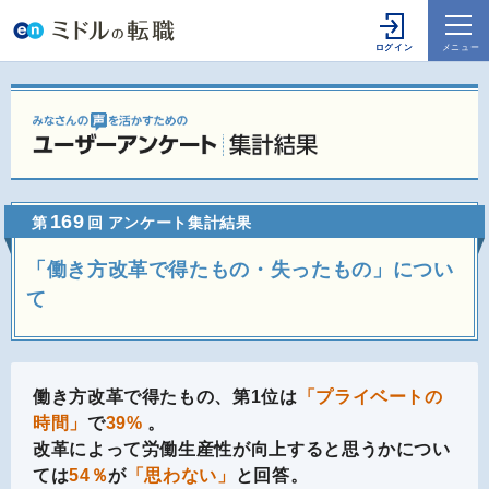
169
第
回 アンケート集計結果
「働き方改革で得たもの・失ったもの」につい
て
働き方改革で得たもの、第1位は
「プライベートの
時間」
で
39%
。
改革によって労働生産性が向上すると思うかについ
ては
54％
が
「思わない」
と回答。