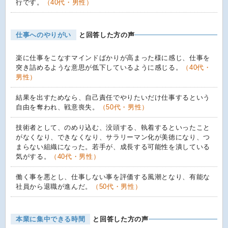
行です。
（40代・男性）
仕事へのやりがい
と回答した方の声
楽に仕事をこなすマインドばかりが高まった様に感じ、仕事を
突き詰めるような意思が低下しているように感じる。
（40代・
男性）
結果を出すためなら、自己責任でやりたいだけ仕事するという
自由を奪われ、戦意喪失。
（50代・男性）
技術者として、のめり込む、没頭する、執着するといったこと
がなくなり、できなくなり、サラリーマン化が美徳になり、つ
まらない組織になった。若手が、成長する可能性を潰している
気がする。
（40代・男性）
働く事を悪とし、仕事しない事を評価する風潮となり、有能な
社員から退職が進んだ。
（50代・男性）
本業に集中できる時間
と回答した方の声