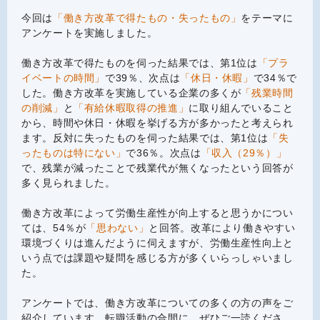
今回は
「働き方改革で得たもの・失ったもの」
をテーマに
アンケートを実施しました。
働き方改革で得たものを伺った結果では、第1位は
「プラ
イベートの時間」
で39％、次点は
「休日・休暇」
で34％で
した。働き方改革を実施している企業の多くが
「残業時間
の削減」
と
「有給休暇取得の推進」
に取り組んでいること
から、時間や休日・休暇を挙げる方が多かったと考えられ
ます。反対に失ったものを伺った結果では、第1位は
「失
ったものは特にない」
で36％。次点は
「収入（29％）」
で、残業が減ったことで残業代が無くなったという回答が
多く見られました。
働き方改革によって労働生産性が向上すると思うかについ
ては、54％が
「思わない」
と回答。改革により働きやすい
環境づくりは進んだように伺えますが、労働生産性向上と
いう点では課題や疑問を感じる方が多くいらっしゃいまし
た。
アンケートでは、働き方改革についての多くの方の声をご
紹介しています。転職活動の合間に、ぜひご一読くださ