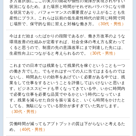
き方選択肢にここの実力の開花や個性の発揮が実現されやすい
状況になるため。また場所と時間がそれぞれバラバラになり得
る状況であり、パフォーマンスの重要度がより上がることも生
産性にプラス。これらは以前の低生産性時代の皆同じ時間で同
じ場所で、保守的な前に習えと対極な働き方。
（30代・男性）
今はまだ始まったばかりの段階であるが、働き方改革のような
環境改善の仕組みが定着すれば、社会全体の考え方も変わって
くると思うので、制度の先の意識改革にまで到達した先には、
生産性向上につながると考えられるので。
（30代・男性）
これまでの日本では残業をして残業代を稼ぐということも一つ
の働き方でした。でもそれはすべての人に当てはまるものでは
ないし、時間あたりの効率をあげていく必要がある中では、残
業をして仕事をするということを評価してはいけないと思いま
す。ビジネススピードも早くなってきている中、いかに時間内
で必要な仕事を必要な品質でやるかという時代になっていま
す。残業を減らせた自分を振り返ると、いくら時間をかけたと
しても、無駄になっている部分が多すぎていた気がします。
（30代・男性）
労働時間が減ってもアプトプットの質は下がらないと考えるた
め。
（40代・男性）