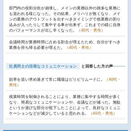
部門内の役割分担が崩壊し、メインの業務以外の雑多な業務に
も追われる様になった。その結果、メリハリが無くなり、メイ
ンの業務のアウトプットを出すべきタイミングで他業務の割り
込みが入ったりして集中する事が出来ず、これまでの様に自身
のパフォーマンスが出し辛くなった。
（40代・男性）
会議時間が業務時間に占める割合が増えたため、自分がすべき
業務を持ち帰る必要が増えた。
（40代・男性）
社員同士の活発なコミュニケーション
と回答した方の声
効率を追い求め過ぎて常に職場はピリピリムードに。
（40代・
男性）
残業時間を制御されることにより、業務に集中する時間が多く
なり、簡易なコミュニケーションや、会議などが減った。無駄
というか遊びな部分が低下したことによって、良好なコミュニ
ケーションなどが減少していると思われる。
（40代・男性）