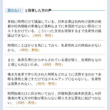
思わない
と回答した方の声
単純に時間だけで議論している。日本企業は社内向け資料の体
裁や社内階級の準備など過剰なまでに本質的ではない部分にコ
ストをかけている。こういった文化を排除するまで生産性の議
論はできない。
（40代・男性）
時間のことばかりを気にしており、生産性向上の枠組みがない
から。
（40代・男性）
まだ、政府主導だからやらされている感が強く、自発的なもの
と感じられないため。
（40代・男性）
働き方改革で作り出された時間をどのように活用するのか？余
暇を漠然と過ごすだけではスキルアップにならないし、生産性
は改善されない。
（50代・男性）
時間短縮だけに目が向いており、評価制度の抜本的見直しや評
価者の考え方や行動が変わらない限り大きな変化に結びつかな
い。
（50代・男性）