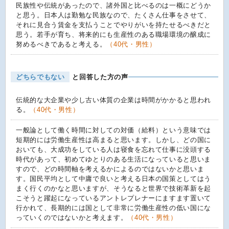
民族性や伝統があったので、諸外国と比べるのは一概にどうか
と思う。日本人は勤勉な民族なので、たくさん仕事をさせて、
それに見合う賃金を支払うことでやりがいを持たせるべきだと
思う。若手が育ち、将来的にも生産性のある職場環境の醸成に
努めるべきであると考える。
（40代・男性）
どちらでもない
と回答した方の声
伝統的な大企業や少し古い体質の企業は時間がかかると思われ
る。
（40代・男性）
一般論として働く時間に対しての対価（給料）という意味では
短期的には労働生産性は高まると思います。しかし、どの国に
おいても、大成功をしている人は寝食を忘れて仕事に没頭する
時代があって、初めてゆとりのある生活になっていると思いま
すので、どの時間軸を考えるかによるのではないかと思いま
す。国民平均として中庸で良いと考える日本の国策としてはう
まく行くのかなと思いますが、そうなると世界で技術革新を起
こそうと躍起になっているアントレプレナーにますます置いて
行かれて、長期的には国として非常に労働生産性の低い国にな
っていくのではないかと考えます。
（40代・男性）