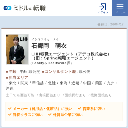
登録日
26/04/17
イシゴウオカ メイ
石郷岡 萌衣
LHH転職エージェント（アデコ株式会社）
（旧：Spring転職エージェント）
Beauty＆Healthcare課
年齢
年齢 非公開
コンサルタント歴
非公開
担当エリア
東北 / 関東 / 甲信越 / 北陸 / 東海 / 近畿 / 中国 / 四国 / 九州・
沖縄
土日でも面談可能
出張面談あり
面接同行あり
模擬面接あり
メーカー（日用品・化粧品）に強い
営業系に強い
課長クラスに強い
外資系企業に強い