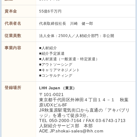
資本金
55億6千万円
代表者名
代表取締役社長 川崎 健一郎
従業員数
法人全体：2500人／人材紹介部門：非公開
事業内容
■人材紹介
■紹介予定派遣
■人材派遣（一般派遣・特定派遣）
■アウトソーシング
■キャリアマネジメント
■コンサルティング
登録場所
LHH Japan （東京）
〒101-0021
東京都千代田区外神田４丁目１４－１ 秋葉
原UDXビル8F
JR秋葉原駅電気街口から直通の「アキバブリ
ッジ」を通って徒歩3分。
TEL 050-2000-7164 / FAX 03-6743-1713
人財紹介サービス部 本部
ADE.JP.shokai-sales@lhh.com