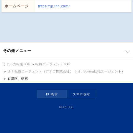
ホームページ
https://jp.lhh.com/
その他メニュー
転職エージェントTOP
ミドルの転職TOP
LHH転職エージェント（アデコ株式会社）（旧：Spring転職エージェント）
石郷岡 萌衣
PC表示
スマホ表示
©
en Inc.