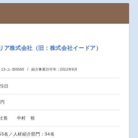
キャリア株式会社（旧：株式会社イードア）
：
13-ユ-305585
紹介事業許可年：
2012年9月
25日
0円
役社長 中村 裕
55名／人材紹介部門：34名