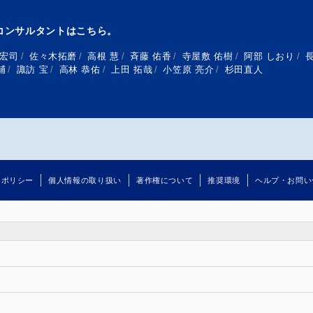
コンサルタントはこちら。
 宏司
/
佐々木拓磨
/
高根 慧
/
斉藤 佑香
/
寺屋敷 佑樹
/
阿部 しおり
/
輔
/
諏訪 宝
/
高林 恭佑
/
上田 拓哉
/
小笠原 亮介
/
杉田直人
るポリシー
個人情報の取り扱い
著作権について
推奨環境
ヘルプ・お問い