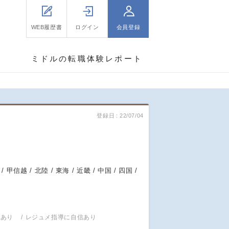
WEB履歴書
ログイン
会員登録
ミドルの転職体験レポート
登録日
22/07/04
/ 甲信越 / 北陸 / 東海 / 近畿 / 中国 / 四国 /
信あり
レジュメ指導に自信あり