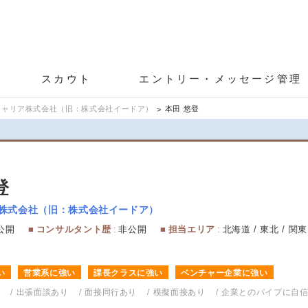
スカウト
エントリー・メッセージ管理
htキャリア株式会社（旧：株式会社イードア）
本田 悠登
登
リア株式会社（旧：株式会社イードア）
公開
コンサルタント歴
非公開
担当エリア
北海道 / 東北 / 関東 
い
営業系に強い
課長クラスに強い
ベンチャー企業に強い
能
出張面談あり
面接同行あり
模擬面接あり
企業とのパイプに自