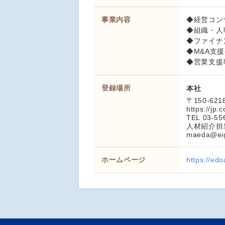
事業内容
◆経営コン
◆組織・人
◆ファイナ
◆M&A支
◆営業支援
登録場所
本社
〒150-6
https://jp
TEL 03-55
人材紹介担
maeda@eig
ホームページ
https://edo