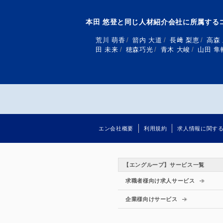
本田 悠登と同じ人材紹介会社に所属する
荒川 萌香
/
箭内 大道
/
長﨑 梨恵
/
高森
田 未来
/
穂森巧光
/
青木 大峻
/
山田 隼
エン会社概要
利用規約
求人情報に関す
【エングループ】サービス一覧
求職者様向け求人サービス
企業様向けサービス