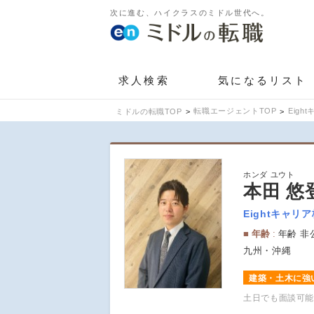
次に進む、ハイクラスのミドル世代へ。
求人検索
気になるリスト
転職エージェントTOP
Eig
ミドルの転職TOP
ホンダ ユウト
本田 悠
Eightキャ
年齢
年齢 非
九州・沖縄
建築・土木に強
土日でも面談可