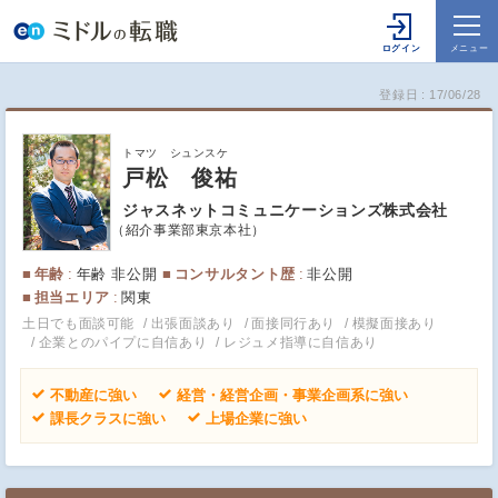
登録日
17/06/28
トマツ シュンスケ
戸松 俊祐
ジャスネットコミュニケーションズ株式会社
紹介事業部東京本社
年齢
年齢 非公開
コンサルタント歴
非公開
担当エリア
関東
土日でも面談可能
出張面談あり
面接同行あり
模擬面接あり
企業とのパイプに自信あり
レジュメ指導に自信あり
不動産に強い
経営・経営企画・事業企画系に強い
課長クラスに強い
上場企業に強い