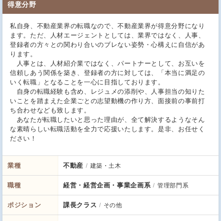
得意分野
私自身、不動産業界の転職なので、不動産業界が得意分野になり
ます。ただ、人材エージェントとしては、業界ではなく、人事、
登録者の方々との関わり合いのブレない姿勢・心構えに自信があ
ります。
人事とは、人材紹介業ではなく、パートナーとして、お互いを
信頼しあう関係を築き、登録者の方に対しては、「本当に満足の
いく転職」となることを一心に目指しております。
自身の転職経験も含め、レジュメの添削や、人事担当の知りた
いことを踏まえた企業ごとの志望動機の作り方、面接前の事前打
ち合わせなども致します。
あなたが転職したいと思った理由が、全て解決するようなそん
な素晴らしい転職活動を全力で応援いたします。是非、お任せく
ださい！
業種
不動産
建築・土木
職種
経営・経営企画・事業企画系
管理部門系
ポジション
課長クラス
その他