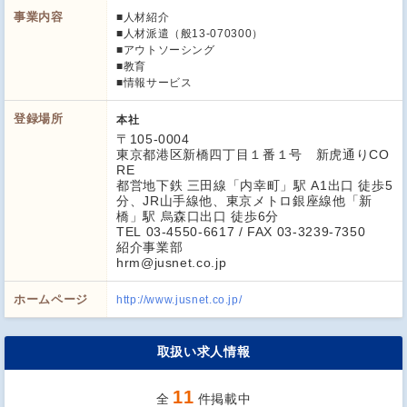
事業内容
■人材紹介
■人材派遣（般13-070300）
■アウトソーシング
■教育
■情報サービス
登録場所
本社
〒105-0004
東京都港区新橋四丁目１番１号 新虎通りCO
RE
都営地下鉄 三田線「内幸町」駅 A1出口 徒歩5
分、JR山手線他、東京メトロ銀座線他「新
橋」駅 烏森口出口 徒歩6分
TEL 03-4550-6617 / FAX 03-3239-7350
紹介事業部
hrm@jusnet.co.jp
ホームページ
http://www.jusnet.co.jp/
取扱い求人情報
11
全
件掲載中