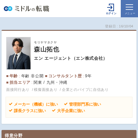
登録日
16/10/04
モリヤマタクヤ
森山拓也
エン エージェント（エン株式会社）
年齢
年齢 非公開
コンサルタント歴
9年
担当エリア
関東 / 九州・沖縄
面接同行あり
模擬面接あり
企業とのパイプに自信あり
メーカー（機械）に強い
管理部門系に強い
課長クラスに強い
大手企業に強い
得意分野