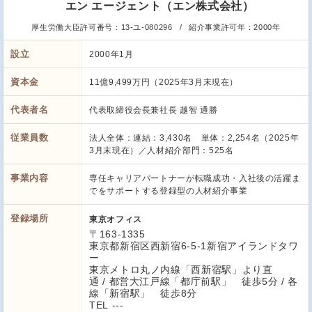
エン エージェント（エン株式会社）
厚生労働大臣許可番号：
13-ユ-080296
紹介事業許可年：
2000年
設立
2000年1月
資本金
11億9,499万円（2025年3月末現在）
代表者名
代表取締役会長兼社長 越智 通勝
従業員数
法人全体：連結：3,430名 単体：2,254名（2025年
3月末現在）／人材紹介部門：525名
事業内容
専任キャリアパートナーが転職成功・入社後の活躍ま
でをサポートする登録型の人材紹介事業
登録場所
東京オフィス
〒163-1335
東京都新宿区西新宿6-5-1新宿アイランドタワ
ー
東京メトロ丸ノ内線「西新宿駅」より直
通 / 都営大江戸線「都庁前駅」 徒歩5分 / 各
線「新宿駅」 徒歩8分
TEL ---