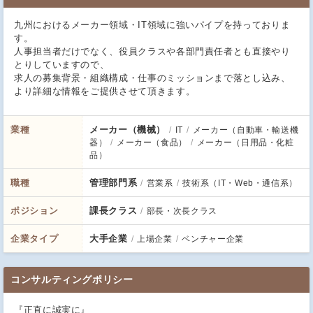
九州におけるメーカー領域・IT領域に強いパイプを持っておりま
す。
人事担当者だけでなく、役員クラスや各部門責任者とも直接やり
とりしていますので、
求人の募集背景・組織構成・仕事のミッションまで落とし込み、
より詳細な情報をご提供させて頂きます。
業種
メーカー（機械）
IT
メーカー（自動車・輸送機
器）
メーカー（食品）
メーカー（日用品・化粧
品）
職種
管理部門系
営業系
技術系（IT・Web・通信系）
ポジション
課長クラス
部長・次長クラス
企業タイプ
大手企業
上場企業
ベンチャー企業
コンサルティングポリシー
『正直に誠実に』