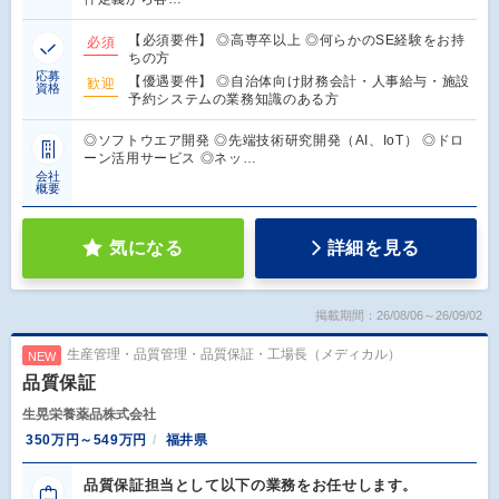
【必須要件】 ◎高専卒以上 ◎何らかのSE経験をお持
必須
ちの方
応募
【優遇要件】 ◎自治体向け財務会計・人事給与・施設
歓迎
資格
予約システムの業務知識のある方
◎ソフトウエア開発 ◎先端技術研究開発（AI、IoT） ◎ドロ
ーン活用サービス ◎ネッ…
会社
概要
気になる
詳細を見る
掲載期間：26/08/06～26/09/02
生産管理・品質管理・品質保証・工場長（メディカル）
NEW
品質保証
生晃栄養薬品株式会社
350万円～549万円
福井県
品質保証担当として以下の業務をお任せします。