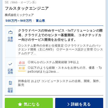
SE（Web・オープン系）
フルスタックエンジニア
株式会社ミックウェア
500万円～949万円
富山県
クラウドベースのWebサービス・IoTソリューションの開
発、クラウド上でのセンター基盤開発、 コネクテッドカ
仕事
ー向けのサービス開発をお任せします。
内容
◎システム要件の分析と仕様策定 ◎クラウドシステムのバッ
クエンド開発（主にAWS） ◎データベース設計と管理 ◎シス
テムのデプ…
◎何らかのシステム開発経験 3年以上
必須
◎以下のような経験・スキルをお持ちの方、優遇 ・Ty
歓迎
応募
peScriptまたはJava…
資格
持株会社 および コンピュータシステムの企画、開発、製作、
販売
会社
概要
気になる
詳細を見る