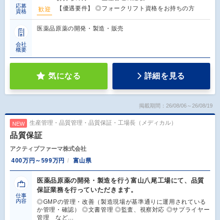
応募
【優遇要件】 ◎フォークリフト資格をお持ちの方
歓迎
資格
医薬品原薬の開発・製造・販売
会社
概要
気になる
詳細を見る
掲載期間：26/08/06～26/08/19
生産管理・品質管理・品質保証・工場長（メディカル）
NEW
品質保証
アクティブファーマ株式会社
400万円～599万円
富山県
医薬品原薬の開発・製造を行う富山八尾工場にて、品質
保証業務を行っていただきます。
仕事
内容
◎GMPの管理・改善（製造現場が基準通りに運用されている
か管理・確認） ◎文書管理 ◎監査、視察対応 ◎サプライヤー
管理 など…