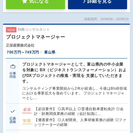
気になる
詳細を見る
掲載期間：26/08/06～26/08/19
戦略コンサルタント
NEW
プロジェクトマネージャー
正栄産業株式会社
700万円～749万円
富山県
プロジェクトマネージャーとして、富山県内の中小企業
を対象に BX（ビジネストランスフォーメーション）およ
仕事
びDXプロジェクトの推進・実現を 支援していただきま
内容
す。
コンサルティング事業開始から2年が経過し、今後はBtoB領域
における事業拡大を進めています。 プロジェクトマネージャ
ーとし…
【必須要件】 ◎高卒以上 ◎普通自動車運転免許 ◎会
必須
計・財務関係業務の経験（会計知識に…
応募
【優遇要件】 ◎人材開発、人事研修業務の経験 ◎ファ
歓迎
資格
シリテーターの経験