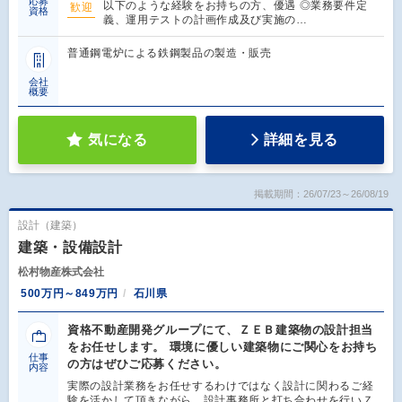
応募
以下のような経験をお持ちの方、優遇 ◎業務要件定
歓迎
資格
義、運用テストの計画作成及び実施の…
普通鋼電炉による鉄鋼製品の製造・販売
会社
概要
気になる
詳細を見る
掲載期間：26/07/23～26/08/19
設計（建築）
建築・設備設計
松村物産株式会社
500万円～849万円
石川県
資格不動産開発グループにて、ＺＥＢ建築物の設計担当
をお任せします。 環境に優しい建築物にご関心をお持ち
仕事
の方はぜひご応募ください。
内容
実際の設計業務をお任せするわけではなく設計に関わるご経
験を活かして頂きながら、設計事務所と打ち合わせを行いＺ