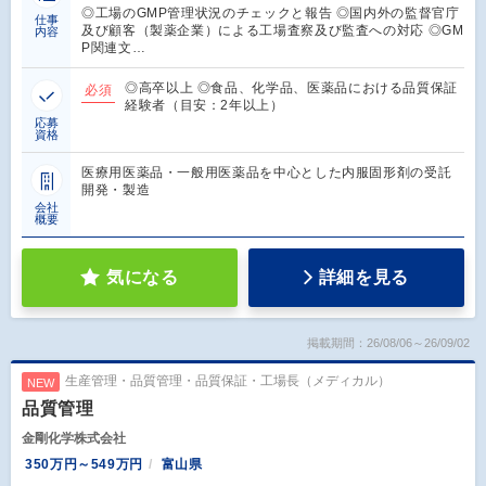
◎工場のGMP管理状況のチェックと報告 ◎国内外の監督官庁
仕事
及び顧客（製薬企業）による工場査察及び監査への対応 ◎GM
内容
P関連文…
◎高卒以上 ◎食品、化学品、医薬品における品質保証
必須
経験者（目安：2年以上）
応募
資格
医療用医薬品・一般用医薬品を中心とした内服固形剤の受託
開発・製造
会社
概要
気になる
詳細を見る
掲載期間：26/08/06～26/09/02
生産管理・品質管理・品質保証・工場長（メディカル）
NEW
品質管理
金剛化学株式会社
350万円～549万円
富山県