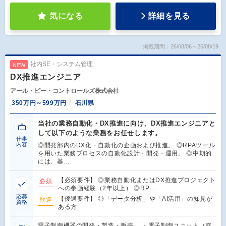
気になる
詳細を見る
掲載期間：26/08/06～26/08/19
社内SE・システム管理
NEW
DX推進エンジニア
アール・ビー・コントロールズ株式会社
350万円～599万円
石川県
当社の業務自動化・DX推進に向け、DX推進エンジニアと
して以下のような業務をお任せします。
仕事
内容
◎開発部内のDX化・自動化の企画および推進。 ◎RPAツール
を用いた業務プロセスの自動化設計・開発・運用。 ◎中期的
には、基…
【必須要件】 ◎業務自動化またはDX推進プロジェクト
必須
への参画経験（2年以上） ◎RP…
応募
【優遇要件】 ◎「データ分析」や「AI活用」の知見が
歓迎
資格
ある方
電子制御機器の開発・製造・販売 ・電子制御ユニット（空