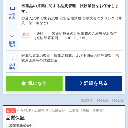
医薬品の原薬に関する品質管理・試験業務をお任せしま
す。
仕事
内容
◎受入試験 ◎出荷試験 ◎安定性試験 ◎環境モニタリング（水
質・微生物など）
＜必須＞ ・製薬や原薬の分析業務のご経験がある方
必須
（経験部署不問） ・HPLC、UV、…
応募
資格
医薬品原薬の製造、医薬品原薬および中間体の受託製造、治
験用原薬等の試験製造
会社
概要
気になる
詳細を見る
掲載期間：26/08/06～26/09/02
生産管理・品質管理・品質保証・工場長（機械・自動車）
NEW
品質保証
共和産業株式会社