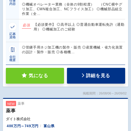
仕事
内容
◎機械オペレーター業務（全体の9割程度） （CNC横中グ
リ加工、CMN複合加工、NCフライス加工） ◎機械部品組立
作業（全…
【必須要件】 ◎高卒以上 ◎普通自動車運転免許（通勤
必須
用） ◎機械加工のご経験
応募
資格
◎管継手用ネジ加工機の製作・販売 ◎産業機械・省力化装置
の設計・製作・販売 ◎各種機…
会社
概要
気になる
詳細を見る
掲載期間：26/08/06～26/09/02
薬事
NEW
薬事
ダイト株式会社
400万円～749万円
富山県