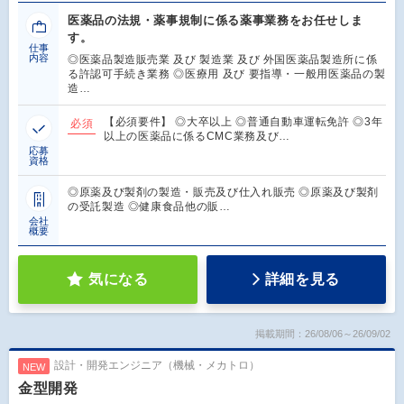
医薬品の法規・薬事規制に係る薬事業務をお任せしま
す。
仕事
内容
◎医薬品製造販売業 及び 製造業 及び 外国医薬品製造所に係
る許認可手続き業務 ◎医療用 及び 要指導・一般用医薬品の製
造…
【必須要件】 ◎大卒以上 ◎普通自動車運転免許 ◎3年
必須
以上の医薬品に係るCMC業務及び…
応募
資格
◎原薬及び製剤の製造・販売及び仕入れ販売 ◎原薬及び製剤
の受託製造 ◎健康食品他の販…
会社
概要
気になる
詳細を見る
掲載期間：26/08/06～26/09/02
設計・開発エンジニア（機械・メカトロ）
NEW
金型開発