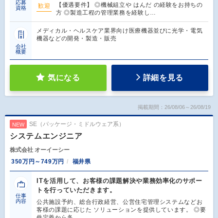
応募
【優遇要件】 ◎機械組立や はんだ の経験をお持ちの
歓迎
資格
方 ◎製造工程の管理業務を経験し…
メディカル・ヘルスケア業界向け医療機器並びに光学・電気
機器などの開発・製造・販売
会社
概要
気になる
詳細を見る
掲載期間：26/08/06～26/08/19
SE（パッケージ・ミドルウェア系）
NEW
システムエンジニア
株式会社 オーイーシー
350万円～749万円
福井県
ITを活用して、お客様の課題解決や業務効率化のサポー
トを行っていただきます。
仕事
内容
公共施設予約、総合行政経営、公営住宅管理システムなどお
客様の課題に応じた ソリューションを提供しています。 ◎要
件定義から各…