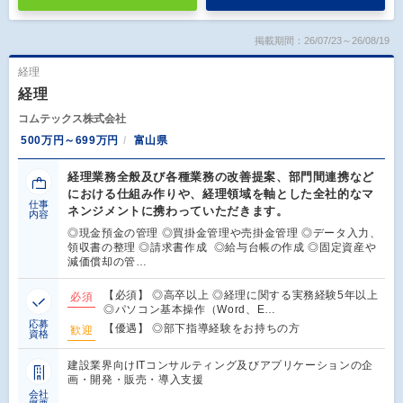
掲載期間：26/07/23～26/08/19
経理
経理
コムテックス株式会社
500万円～699万円
富山県
経理業務全般及び各種業務の改善提案、部門間連携など
における仕組み作りや、経理領域を軸とした全社的なマ
仕事
ネンジメントに携わっていただきます。
内容
◎現金預金の管理 ◎買掛金管理や売掛金管理 ◎データ入力、
領収書の整理 ◎請求書作成 ◎給与台帳の作成 ◎固定資産や
減価償却の管…
【必須】 ◎高卒以上 ◎経理に関する実務経験5年以上
必須
◎パソコン基本操作（Word、E…
応募
【優遇】 ◎部下指導経験をお持ちの方
歓迎
資格
建設業界向けITコンサルティング及びアプリケーションの企
画・開発・販売・導入支援
会社