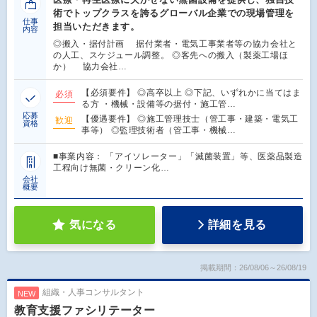
術でトップクラスを誇るグローバル企業での現場管理を
仕事
担当いただきます。
内容
◎搬入・据付計画 据付業者・電気工事業者等の協力会社と
の人工、スケジュール調整。 ◎客先への搬入（製薬工場ほ
か） 協力会社…
【必須要件】 ◎高卒以上 ◎下記、いずれかに当てはま
必須
る方 ・機械・設備等の据付・施工管…
応募
【優遇要件】 ◎施工管理技士（管工事・建築・電気工
歓迎
資格
事等） ◎監理技術者（管工事・機械…
■事業内容： 「アイソレーター」「滅菌装置」等、医薬品製造
工程向け無菌・クリーン化…
会社
概要
気になる
詳細を見る
掲載期間：26/08/06～26/08/19
組織・人事コンサルタント
NEW
教育支援ファシリテーター