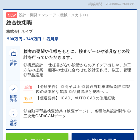
掲載期間：26/08/06～26/08/19
設計・開発エンジニア（機械・メカトロ）
NEW
総合技術職
株式会社ネイブ
500万円～749万円
石川県
顧客の要望や仕様をもとに、検査ゲージや治具などの設
計を行っていただきます。
仕事
内容
◎構想設計： 仕様書がない段階からのアイデア出しや、加工
方法の提案 顧客の仕様に合わせた設計図作成、修正、管理
◎部品選定…
【必須要件】 ◎高卒以上 ◎普通自動車運転免許 ◎製
必須
図の基本的な知識 ◎品質管理と規格へ…
応募
【優遇要件】 ICAD、AUTO CADの使用経験
歓迎
資格
◎自動車部品検査治具（検査ゲージ）、各種治具設計製作 ◎
三次元CAD/CAMデータ…
会社
概要