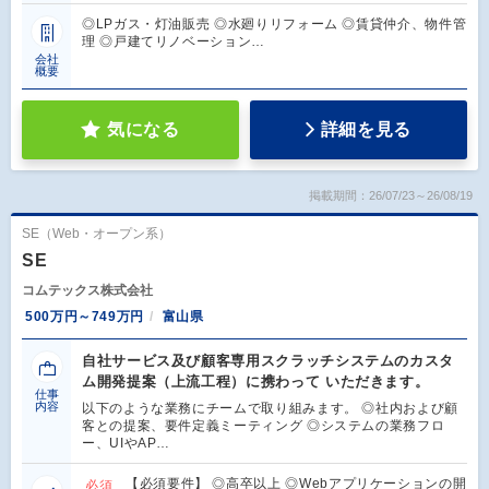
◎LPガス・灯油販売 ◎水廻りリフォーム ◎賃貸仲介、物件管
理 ◎戸建てリノベーション…
会社
概要
気になる
詳細を見る
掲載期間：26/07/23～26/08/19
SE（Web・オープン系）
SE
コムテックス株式会社
500万円～749万円
富山県
自社サービス及び顧客専用スクラッチシステムのカスタ
ム開発提案（上流工程）に携わって いただきます。
仕事
内容
以下のような業務にチームで取り組みます。 ◎社内および顧
客との提案、要件定義ミーティング ◎システムの業務フロ
ー、UIやAP…
【必須要件】 ◎高卒以上 ◎Webアプリケーションの開
必須