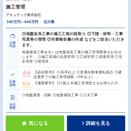
施工管理
アキュテック株式会社
500万円～649万円
石川県
◎地盤改良工事の施工工程の段取り ◎下請・材料・工事
写真等の管理 ◎作業報告書の作成 などをご担当いただき
仕事
ます。
内容
地盤補強工事あるいは地盤改良工事の施工管理業務をお任せ
します。 ◎施工現場の品質管理 ◎工程管理 ◎原価管理 ◎安
全管理 ◎環境管…
【必須要件】 ◎高卒以上 ◎普通自動車運転免許 ◎建
必須
設業界での施工管理経験（5年以上）…
応募
【優遇要件】 ◎1級土木施工管理技士をお持ちの方
歓迎
資格
◎地盤調査・試験 ◎地盤補強工事 ◎土木工事
会社
概要
気になる
詳細を見る