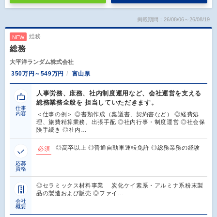
掲載期間：26/08/06～26/08/19
総務
NEW
総務
大平洋ランダム株式会社
350万円～549万円
富山県
人事労務、庶務、社内制度運用など、会社運営を支える
総務業務全般を 担当していただきます。
仕事
内容
＜仕事の例＞ ◎書類作成（稟議書、契約書など） ◎経費処
理、旅費精算業務、出張手配 ◎社内行事・制度運営 ◎社会保
険手続き ◎社内…
◎高卒以上 ◎普通自動車運転免許 ◎総務業務の経験
必須
応募
資格
◎セラミックス材料事業 炭化ケイ素系・アルミナ系粉末製
品の製造および販売 ◎ファイ…
会社
概要