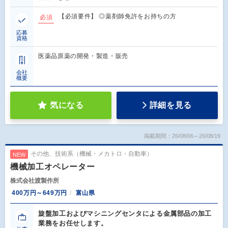
【必須要件】 ◎薬剤師免許をお持ちの方
必須
応募
資格
医薬品原薬の開発・製造・販売
会社
概要
気になる
詳細を見る
掲載期間：26/08/06～26/08/19
その他、技術系（機械・メカトロ・自動車）
NEW
機械加工オペレーター
株式会社渡製作所
400万円～649万円
富山県
旋盤加工およびマシニングセンタによる金属部品の加工
業務をお任せします。