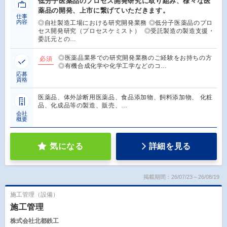
低分子医薬品のプロセス開発研究に取り組み、様々な医
薬品の開発、上市に繋げていただきます。
仕事
内容
◎自社製造工場における研究開発業務 ◎低分子医薬品のプロ
セス開発研究（プロセスケミスト） ◎受託製造の製造支援・
委託元との…
◎医薬品業界での研究開発業務のご経験をお持ちの方
必須
◎有機合成化学や化学工学などのコ…
応募
資格
医薬品、体外診断用医薬品、食品添加物、飼料添加物、 化粧
品、化成品等の製造、販売、…
会社
概要
気になる
詳細を見る
掲載期間：26/07/23～26/08/19
施工管理（設備）
施工管理
株式会社北都鉄工