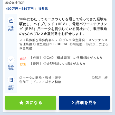
株式会社 TOP
400万円～549万円
福井県
50年にわたってモータづくりを通して培ってきた経験を
駆使し、ハイブリッド（HEV）、電動パワーステアリン
仕事
グ（EPS）用モータを提供している同社にて、製品製造
内容
のためのプレス金型開発をお任せします。
＜＜具体的な業務内容＞＞ ◎プレス金型開発・メンテナンス
管理業務 ◎金型設計2D・3DCAD ◎研削盤・部品加工による
保全業務…
【必須】 ◎CAD（機械図面）の使用経験がある方
必須
【優遇】 ◎金型設計のご経験がある方
歓迎
応募
資格
◎モータの開発・製造・販売 ◎部品・精
密加工（プレス／成形／切削…
会社
概要
気になる
詳細を見る