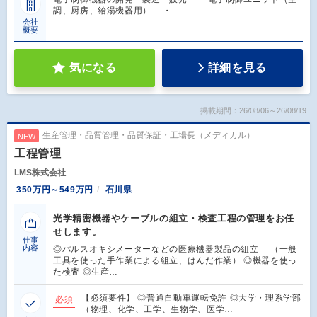
調、厨房、給湯機器用） ・…
会社
概要
気になる
詳細を見る
掲載期間：26/08/06～26/08/19
生産管理・品質管理・品質保証・工場長（メディカル）
NEW
工程管理
LMS株式会社
350万円～549万円
石川県
光学精密機器やケーブルの組立・検査工程の管理をお任
せします。
仕事
内容
◎パルスオキシメーターなどの医療機器製品の組立 （一般
工具を使った手作業による組立、はんだ作業） ◎機器を使っ
た検査 ◎生産…
【必須要件】 ◎普通自動車運転免許 ◎大学・理系学部
必須
（物理、化学、工学、生物学、医学…