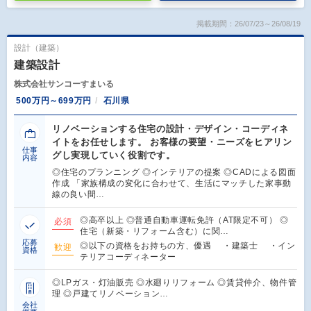
掲載期間：26/07/23～26/08/19
設計（建築）
建築設計
株式会社サンコーすまいる
500万円～699万円
石川県
リノベーションする住宅の設計・デザイン・コーディネ
イトをお任せします。 お客様の要望・ニーズをヒアリン
仕事
グし実現していく役割です。
内容
◎住宅のプランニング ◎インテリアの提案 ◎CADによる図面
作成 「家族構成の変化に合わせて、生活にマッチした家事動
線の良い間…
◎高卒以上 ◎普通自動車運転免許（AT限定不可） ◎
必須
住宅（新築・リフォーム含む）に関…
応募
◎以下の資格をお持ちの方、優遇 ・建築士 ・イン
歓迎
資格
テリアコーディネーター
◎LPガス・灯油販売 ◎水廻りリフォーム ◎賃貸仲介、物件管
理 ◎戸建てリノベーション…
会社