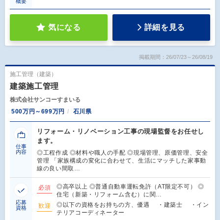
概要
気になる
詳細を見る
掲載期間：26/07/23～26/08/19
施工管理（建築）
建築施工管理
株式会社サンコーすまいる
500万円～699万円
石川県
リフォーム・リノベーション工事の現場監督をお任せし
ます。
仕事
内容
◎工程作成 ◎材料や職人の手配 ◎現場管理、原価管理、安全
管理 「家族構成の変化に合わせて、生活にマッチした家事動
線の良い間取…
◎高卒以上 ◎普通自動車運転免許（AT限定不可） ◎
必須
住宅（新築・リフォーム含む）に関…
応募
◎以下の資格をお持ちの方、優遇 ・建築士 ・イン
歓迎
資格
テリアコーディネーター