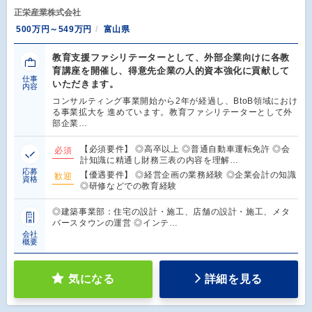
正栄産業株式会社
500万円～549万円
富山県
教育支援ファシリテーターとして、外部企業向けに各教
育講座を開催し、得意先企業の人的資本強化に貢献して
仕事
いただきます。
内容
コンサルティング事業開始から2年が経過し、BtoB領域におけ
る事業拡大を 進めています。教育ファシリテーターとして外
部企業…
【必須要件】 ◎高卒以上 ◎普通自動車運転免許 ◎会
必須
計知識に精通し財務三表の内容を理解…
応募
【優遇要件】 ◎経営企画の業務経験 ◎企業会計の知識
歓迎
資格
◎研修などでの教育経験
◎建築事業部：住宅の設計・施工、店舗の設計・施工、メタ
バースタウンの運営 ◎インテ…
会社
概要
気になる
詳細を見る