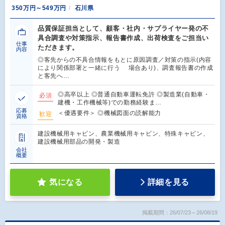
350万円～549万円
石川県
品質保証担当として、顧客・社内・サプライヤー発の不
具合調査や対策指示、報告書作成、出荷検査をご担当い
仕事
ただきます。
内容
◎客先からの不具合情報をもとに原因調査／対策の指示(内容
により関係部署と一緒に行う 場合あり)、調査報告書の作成
と客先へ…
◎高卒以上 ◎普通自動車運転免許 ◎製造業(自動車・
必須
建機・工作機械等)での勤務経験ま…
応募
＜優遇要件＞ ◎機械図面の読解能力
歓迎
資格
建設機械用キャビン、農業機械用キャビン、特殊キャビン、
建設機械用部品の開発・製造
会社
概要
気になる
詳細を見る
掲載期間：26/07/23～26/08/19