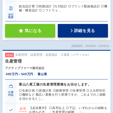
総合設計業 ◎回路設計 ◎LSI設計 ◎プリント配線板設計 ◎機
械・構造設計 ◎ソフトウェ…
会社
概要
気になる
詳細を見る
掲載期間：26/08/06～26/08/19
生産管理・品質管理・品質保証・工場長（メディカル）
NEW
生産管理
アクティブファーマ株式会社
400万円～549万円
富山県
富山八尾工場の生産管理業務をお任せします。
◎生産計画 ◎原価計算 ◎納期管理 ◎在庫管理 ◎入出荷対応
仕事
◎棚卸など 幅広い業務を行う部署ですが、これまでのご経験
内容
を活かせるとこ…
【必須要件】 ◎高卒以上 ◎下記、いずれからの経験を
必須
お持ちの方 ・生産管理の経験 ・…