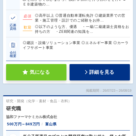
ＥＢ建築物の…
◎高卒以上 ◎普通自動車運転免許 ◎建築業界での営
必須
業・施工管理・設計でのご経験をお持…
応募
◎以下のような方、優遇 ・一級/二級建築士資格をお
歓迎
資格
持ちの方 ・ZEB関連の知識を…
◎建設・設備ソリューション事業 ◎エネルギー事業 ◎カーラ
イフサポート事業
会社
概要
気になる
詳細を見る
掲載期間：26/07/23～26/08/19
研究・開発（化学・素材・食品・衣料）
研究職
協和ファーマケミカル株式会社
500万円～849万円
富山県