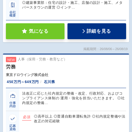
◎建築事業部：住宅の設計・施工、店舗の設計・施工、メタ
バースタウンの運営 ◎インテ…
会社
概要
気になる
詳細を見る
掲載期間：26/08/06～26/08/19
人事（採用・労務・教育など）
NEW
労務
東京ドロウイング株式会社
450万円～649万円
石川県
法改正に応じた社内規定の整備・改定、行政対応、およびコ
ンプライアンス体制の 運用・強化を担当いただきます。 ◎社
内規定の整備…
仕事
内容
◎高卒以上 ◎普通自動車運転免許 ◎社内規定整備や法
必須
改正の対応経験
応募
資格