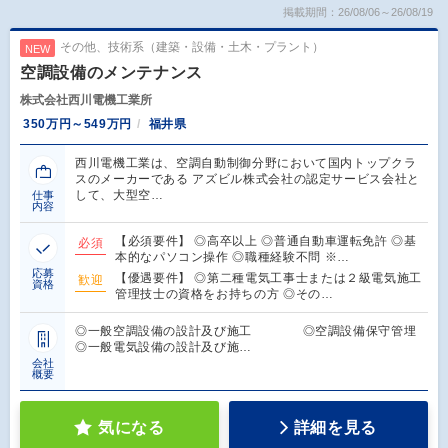
掲載期間：26/08/06～26/08/19
その他、技術系（建築・設備・土木・プラント）
NEW
空調設備のメンテナンス
株式会社西川電機工業所
350万円～549万円
福井県
西川電機工業は、空調自動制御分野において国内トップクラ
スのメーカーである アズビル株式会社の認定サービス会社と
して、大型空…
仕事
内容
【必須要件】 ◎高卒以上 ◎普通自動車運転免許 ◎基
必須
本的なパソコン操作 ◎職種経験不問 ※…
応募
【優遇要件】 ◎第二種電気工事士または２級電気施工
歓迎
資格
管理技士の資格をお持ちの方 ◎その…
◎一般空調設備の設計及び施工 ◎空調設備保守管埋
◎一般電気設備の設計及び施…
会社
概要
気になる
詳細を見る