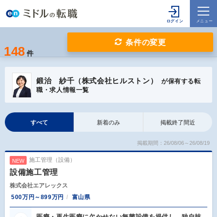
条件の変更
148
件
鍛治 紗千（株式会社ヒルストン）
が保有する転
職・求人情報一覧
すべて
新着のみ
掲載終了間近
掲載期間：26/08/06～26/08/19
施工管理（設備）
NEW
設備施工管理
株式会社エアレックス
500万円～899万円
富山県
医療・再生医療に欠かせない無菌設備を提供し、独自技