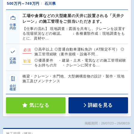
500万円～749万円
石川県
工場や倉庫などの大型建屋の天井に設置される「天井ク
レーン」の施工管理をご担当いただきます。
仕事
内容
【仕事の流れ】 現地調査：図面を共有し、クレーンを設置す
る現場状況などの確認。 ↓ 各種書類作成：現地調査をも
とに、資材や…
◎高卒以上 ◎普通自動車運転免許（AT限定不可） ◎
必須
施工管理経験（案件規模・設備不問…
応募
◎優遇要件 ・建築・土木・電気などの施工管理経験
歓迎
資格
をお持ちの方 ・クレーンに関する…
橋梁・クレーン・水門他、大型鋼構造物の設計・製作・現地
施工及びメンテナンス
会社
概要
気になる
詳細を見る
掲載期間：26/07/23～26/08/19
施工管理（建築）