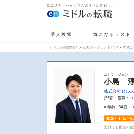
次に進む、ハイクラスのミドル世代へ。
求人検索
気になるリスト
転職エージェントTOP
株式会
ミドルの転職TOP
コジマ ジュン
小島 
株式会社ヒル
部署・役職：
コ
年齢
34歳
建築・土木に強
土日でも面談可