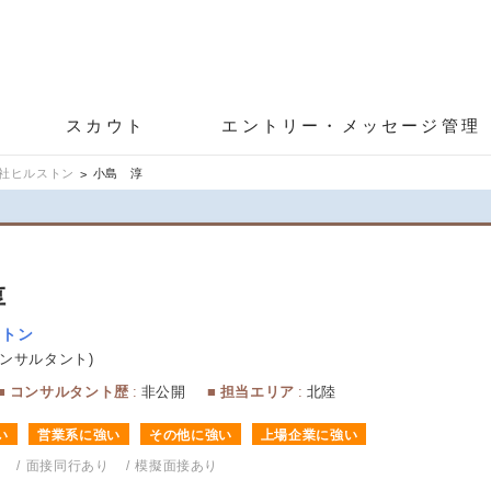
スカウト
エントリー・メッセージ管理
社ヒルストン
小島 淳
淳
ストン
ンサルタント
コンサルタント歴
非公開
担当エリア
北陸
い
営業系に強い
その他に強い
上場企業に強い
能
面接同行あり
模擬面接あり