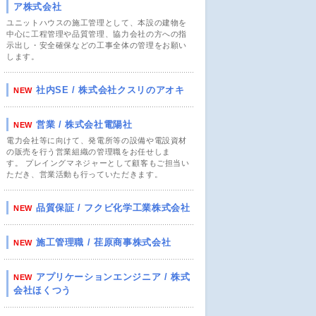
ア株式会社
ユニットハウスの施工管理として、本設の建物を
中心に工程管理や品質管理、協力会社の方への指
示出し・安全確保などの工事全体の管理をお願い
します。
社内SE / 株式会社クスリのアオキ
NEW
営業 / 株式会社電陽社
NEW
電力会社等に向けて、発電所等の設備や電設資材
の販売を行う営業組織の管理職をお任せしま
す。 プレイングマネジャーとして顧客もご担当い
ただき、営業活動も行っていただきます。
品質保証 / フクビ化学工業株式会社
NEW
施工管理職 / 荏原商事株式会社
NEW
アプリケーションエンジニア / 株式
NEW
会社ほくつう