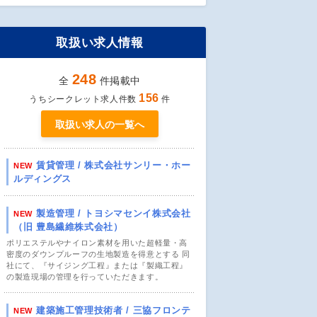
取扱い求人情報
248
全
件掲載中
156
うちシークレット求人件数
件
取扱い求人の一覧へ
賃貸管理 / 株式会社サンリー・ホー
NEW
ルディングス
製造管理 / トヨシマセンイ株式会社
NEW
（旧 豊島繊維株式会社）
ポリエステルやナイロン素材を用いた超軽量・高
密度のダウンプルーフの生地製造を得意とする 同
社にて、『サイジング工程』または『製織工程』
の製造現場の管理を行っていただきます。
建築施工管理技術者 / 三協フロンテ
NEW